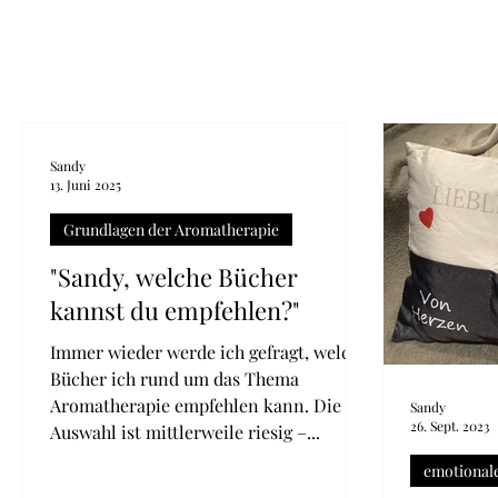
Sandy
13. Juni 2025
Grundlagen der Aromatherapie
"Sandy, welche Bücher
kannst du empfehlen?"
Immer wieder werde ich gefragt, welche
Bücher ich rund um das Thema
Aromatherapie empfehlen kann. Die
Sandy
26. Sept. 2023
Auswahl ist mittlerweile riesig –...
emotional