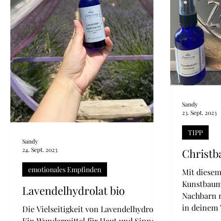
Sandy
23. Sept. 2023
TIPP
Sandy
24. Sept. 2023
Christ
emotionales Empfinden
Mit diesem
Kunstbaum 
Lavendelhydrolat bio
Nachbarn 
in deinem
Die Vielseitigkeit von Lavendelhydrolat:
Ein Wundermittel für Haut und Sinne