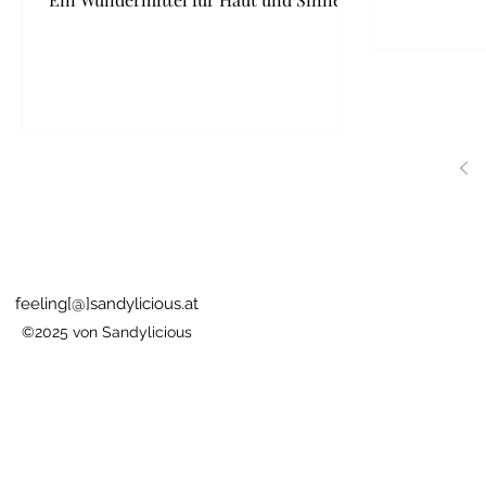
feeling[@]sandylicious.at
©2025 von Sandylicious