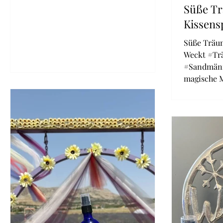
Süße T
Kissens
Süße Träu
Weckt #Trä
#Sandmänn
magische M