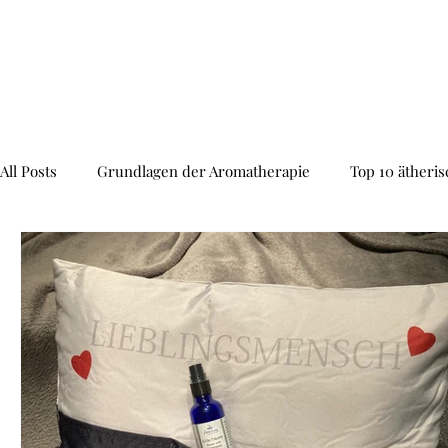
All Posts
Grundlagen der Aromatherapie
Top 10 ätheris
Verwendung in der Hautpflege
emotionales Empfinde
Reinigung und Desinfektion
Hydrolat
Anti-Aging
TIPP