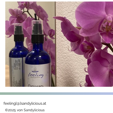
feeling[@]sandylicious.at
©2025 von Sandylicious