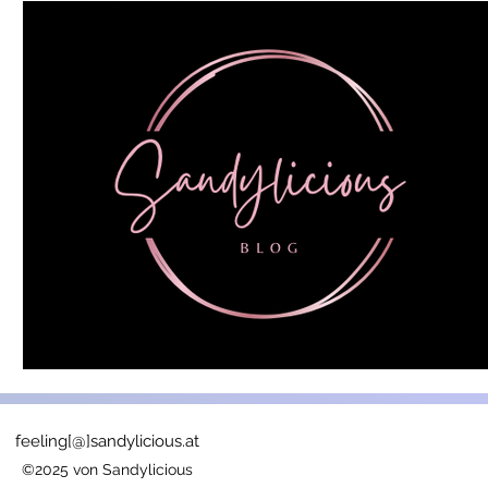
feeling[@]sandylicious.at
©2025 von Sandylicious