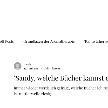
All Posts
Grundlagen der Aromatherapie
Top 10 ätheris
Verwendung in der Hautpflege
emotionales Empfinde
Sandy
13. Juni 2025
1 Min. Lesezeit
"Sandy, welche Bücher kannst 
Reinigung und Desinfektion
Hydrolat
Anti-Aging
Immer wieder werde ich gefragt, welche Bücher ich 
ist mittlerweile riesig –...
TIPP