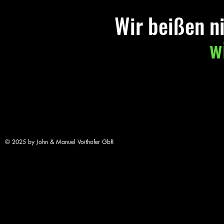
Wir beißen nich
wi
John: 
Manuel:
© 2025 by John & Manuel Voithofer GbR